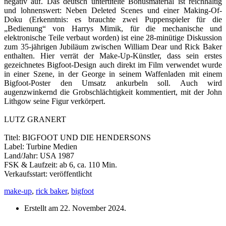
negativ auf. Das deutsch untertitelte Bonusmaterial ist reichhaltig
und lohnenswert: Neben Deleted Scenes und einer Making-Of-
Doku (Erkenntnis: es brauchte zwei Puppenspieler für die
„Bedienung“ von Harrys Mimik, für die mechanische und
elektronische Teile verbaut worden) ist eine 28-minütige Diskussion
zum 35-jährigen Jubiläum zwischen William Dear und Rick Baker
enthalten. Hier verrät der Make-Up-Künstler, dass sein erstes
gezeichnetes Bigfoot-Design auch direkt im Film verwendet wurde
in einer Szene, in der George in seinem Waffenladen mit einem
Bigfoot-Poster den Umsatz ankurbeln soll. Auch wird
augenzwinkernd die Grobschlächtigkeit kommentiert, mit der John
Lithgow seine Figur verkörpert.
LUTZ GRANERT
Titel: BIGFOOT UND DIE HENDERSONS
Label: Turbine Medien
Land/Jahr: USA 1987
FSK & Laufzeit: ab 6, ca. 110 Min.
Verkaufsstart: veröffentlicht
make-up
,
rick baker
,
bigfoot
Erstellt am
22. November 2024
.