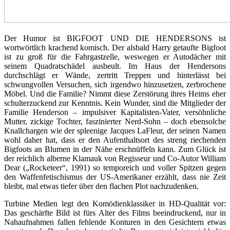
Der Humor ist BIGFOOT UND DIE HENDERSONS ist
wortwörtlich krachend komisch. Der alsbald Harry getaufte Bigfoot
ist zu groß für die Fahrgastzelle, weswegen er Autodächer mit
seinem Quadratschädel ausbeult. Im Haus der Hendersons
durchschlägt er Wände, zertritt Treppen und hinterlässt bei
schwungvollen Versuchen, sich irgendwo hinzusetzen, zerbrochene
Möbel. Und die Familie? Nimmt diese Zerstörung ihres Heims eher
schulterzuckend zur Kenntnis. Kein Wunder, sind die Mitglieder der
Familie Henderson – impulsiver Kapitalisten-Vater, versöhnliche
Mutter, zickige Tochter, faszinierter Nerd-Sohn – doch ebensolche
Knallchargen wie der spleenige Jacques LaFleur, der seinen Namen
wohl daher hat, dass er den Aufenthaltsort des streng riechenden
Bigfoots an Blumen in der Nähe erschnüffeln kann. Zum Glück ist
der reichlich alberne Klamauk von Regisseur und Co-Autor William
Dear („Rocketeer“, 1991) so temporeich und voller Spitzen gegen
den Waffenfetischismus der US-Amerikaner erzählt, dass nie Zeit
bleibt, mal etwas tiefer über den flachen Plot nachzudenken.
Turbine Medien legt den Komödienklassiker in HD-Qualität vor:
Das geschärfte Bild ist fürs Alter des Films beeindruckend, nur in
Nahaufnahmen fallen fehlende Konturen in den Gesichtern etwas