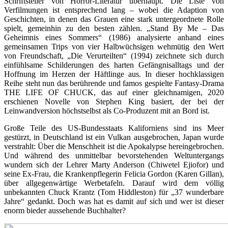
Schriftsteller von Horror-Literatur überhaupt. Die Liste von
Verfilmungen ist entsprechend lang – wobei die Adaption von
Geschichten, in denen das Grauen eine stark untergeordnete Rolle
spielt, gemeinhin zu den besten zählen. „Stand By Me – Das
Geheimnis eines Sommers“ (1986) analysierte anhand eines
gemeinsamen Trips von vier Halbwüchsigen wehmütig den Wert
von Freundschaft, „Die Verurteilten“ (1994) zeichnete sich durch
einfühlsame Schilderungen des harten Gefängnisalltags und der
Hoffnung im Herzen der Häftlinge aus. In dieser hochklassigen
Reihe steht nun das berührende und famos gespielte Fantasy-Drama
THE LIFE OF CHUCK, das auf einer gleichnamigen, 2020
erschienen Novelle von Stephen King basiert, der bei der
Leinwandversion höchstselbst als Co-Produzent mit an Bord ist.
Große Teile des US-Bundesstaats Kaliforniens sind ins Meer
gestürzt, in Deutschland ist ein Vulkan ausgebrochen, Japan wurde
verstrahlt: Über die Menschheit ist die Apokalypse hereingebrochen.
Und während des unmittelbar bevorstehenden Weltuntergangs
wundern sich der Lehrer Marty Anderson (Chiwetel Ejiofor) und
seine Ex-Frau, die Krankenpflegerin Felicia Gordon (Karen Gillan),
über allgegenwärtige Werbetafeln. Darauf wird dem völlig
unbekannten Chuck Krantz (Tom Hiddleston) für „37 wunderbare
Jahre“ gedankt. Doch was hat es damit auf sich und wer ist dieser
enorm bieder aussehende Buchhalter?