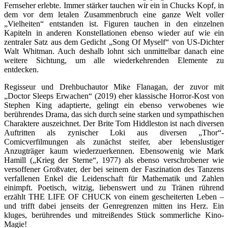
Fernseher erlebte. Immer stärker tauchen wir ein in Chucks Kopf, in
dem vor dem letalen Zusammenbruch eine ganze Welt voller
„Vielheiten“ entstanden ist. Figuren tauchen in den einzelnen
Kapiteln in anderen Konstellationen ebenso wieder auf wie ein
zentraler Satz aus dem Gedicht „Song Of Myself“ von US-Dichter
Walt Whitman. Auch deshalb lohnt sich unmittelbar danach eine
weitere Sichtung, um alle wiederkehrenden Elemente zu
entdecken.
Regisseur und Drehbuchautor Mike Flanagan, der zuvor mit
„Doctor Sleeps Erwachen“ (2019) eher klassische Horror-Kost von
Stephen King adaptierte, gelingt ein ebenso verwobenes wie
berührendes Drama, das sich durch seine starken und sympathischen
Charaktere auszeichnet. Der Brite Tom Hiddleston ist nach diversen
Auftritten als zynischer Loki aus diversen „Thor“-
Comicverfilmungen als zunächst steifer, aber lebenslustiger
Anzugträger kaum wiederzuerkennen. Ebensowenig wie Mark
Hamill („Krieg der Sterne“, 1977) als ebenso verschrobener wie
versoffener Großvater, der bei seinem der Faszination des Tanzens
verfallenen Enkel die Leidenschaft für Mathematik und Zahlen
einimpft. Poetisch, witzig, liebenswert und zu Tränen rührend
erzählt THE LIFE OF CHUCK von einem gescheiterten Leben –
und trifft dabei jenseits der Genregrenzen mitten ins Herz. Ein
kluges, berührendes und mitreißendes Stück sommerliche Kino-
Magie!