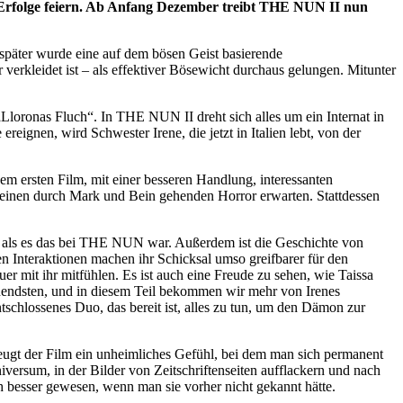
Erfolge feiern. Ab Anfang Dezember treibt THE NUN II nun
päter wurde eine auf dem bösen Geist basierende
rkleidet ist – als effektiver Bösewicht durchaus gelungen. Mitunter
Lloronas Fluch“. In THE NUN II dreht sich alles um ein Internat in
eignen, wird Schwester Irene, die jetzt in Italien lebt, von der
em ersten Film, mit einer besseren Handlung, interessanten
keinen durch Mark und Bein gehenden Horror erwarten. Stattdessen
er, als es das bei THE NUN war. Außerdem ist die Geschichte von
n Interaktionen machen ihr Schicksal umso greifbarer für den
r mit ihr mitfühlen. Es ist auch eine Freude zu sehen, wie Taissa
nendsten, und in diesem Teil bekommen wir mehr von Irenes
ntschlossenes Duo, das bereit ist, alles zu tun, um den Dämon zur
zeugt der Film ein unheimliches Gefühl, bei dem man sich permanent
rsum, in der Bilder von Zeitschriftenseiten aufflackern und nach
ch besser gewesen, wenn man sie vorher nicht gekannt hätte.