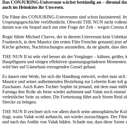
Das CONJURING-Universum wächst beständig an – diesmal darf 
auch im Heimkino ihr Unwesen.
Die Filme des CONJURING-Universums sind schon faszinierend. Im Ja
Ursprungsgeschichte veröffentlicht. Obwohl THE NUN nicht vollends 
darum war ein Sequel auch nur eine Frage der Zeit – wegen Corona d
Regie führte Michael Chaves, der in diesem Universum kein Unbekannt
Frankreich, in dem Maurice (im ersten Film Frenchie genannt) jetzt ar
Kirche gebeten, Nachforschungen anzustellen, da sie glaubt, dass die
THE NUN II ist sehr viel besser als der Vorgänger – kühner, größer,
Hauptfiguren und einigen effektiven spannungsgeladenen Momenten. M
wird hier auf Gänsehaut erzeugenden Grusel gebaut.
Es dauert eine Weile, bis sich die Handlung entwirrt, wobei man sich
Maurice und seiner aufkeimenden Beziehung zur Lehrerin Kate toll ge
Zuschauer. Auch Kates Tochter Sophie ist jemand, mit dem man mitfie
Farmiga ihre Rolle als Irene wieder aufnimmt und Valak noch einmal
verletzlicher Seite zu sehen. Die Fortsetzung führt auch Storm Reid a
Strecke zu bringen.
THE NUN II zeichnet sich vor allem durch seine atmosphärische Kulis
fragt, wann Valak wohl auftaucht, um wieder zuzuschlagen. Der Fil
und nach das Antlitz von Valak bilden. Schade nur, dass diese Szene a