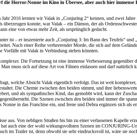
die Horror-Nonne im Kino in Übersee, aber auch hier immense 
hr 2016 lernten wir Valak in „Conjuring 2“ kennen, und zwei Jahre s
überzeugen konnte, war Valak – ein Dämon, der als Ordensschwester ve
ann eine von etwas mehr Zeit, als ursprünglich gedacht.
er ist – er inszenierte auch „Conjuring 3: Im Bann des Teufels“ und „
beitet. Nach einer Reihe verheerender Morde, die sich auf dem Gelände er
se Vorfälle mit Valak in Verbindung stehen könnten.
 komplexer. Die Fortsetzung ist eine immense Verbesserung gegenüber d
an muss sich auf diese Art von Filmen einlassen und darf natürlich 
 fragt, welche Absicht Valak eigentlich verfolgt. Das ist weit komplex
staltet. Die Chemie zwischen den beiden stimmt, und ihre liebenswerte
bert, und als sympathisches Kind, das gemobbt wird, kann der Zuschaue
 gegenübersteht. Die Szenen zwischen den beiden sind immer die span
ls Nonne in das Franchise ein, und Irene und Debra ergänzen sich als e
se aus. Von nebligen Straßen bis hin zu einer verlassenen Kapelle er
m hat auch eine der wohl wirkungsvollsten Szenen im CONJURING-Unive
uch im Trailer ist, denn obwohl sie sehr eindrucksvoll ist, wäre sie no