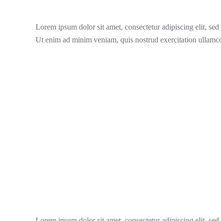
Lorem ipsum dolor sit amet, consectetur adipiscing elit, se
Ut enim ad minim veniam, quis nostrud exercitation ullamco
Lorem ipsum dolor sit amet, consectetur adipiscing elit, se