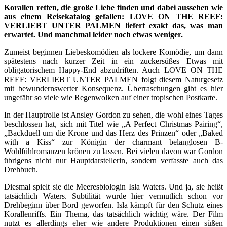
Korallen retten, die große Liebe finden und dabei aussehen wie
aus einem Reisekatalog gefallen: LOVE ON THE REEF:
VERLIEBT UNTER PALMEN liefert exakt das, was man
erwartet. Und manchmal leider noch etwas weniger.
Zumeist beginnen Liebeskomödien als lockere Komödie, um dann
spätestens nach kurzer Zeit in ein zuckersüßes Etwas mit
obligatorischem Happy-End abzudriften. Auch LOVE ON THE
REEF: VERLIEBT UNTER PALMEN folgt diesem Naturgesetz
mit bewundernswerter Konsequenz. Überraschungen gibt es hier
ungefähr so viele wie Regenwolken auf einer tropischen Postkarte.
In der Hauptrolle ist Ansley Gordon zu sehen, die wohl eines Tages
beschlossen hat, sich mit Titel wie „A Perfect Christmas Pairing“,
„Backduell um die Krone und das Herz des Prinzen“ oder „Baked
with a Kiss“ zur Königin der charmant belanglosen B-
Wohlfühlromanzen krönen zu lassen. Bei vielen davon war Gordon
übrigens nicht nur Hauptdarstellerin, sondern verfasste auch das
Drehbuch.
Diesmal spielt sie die Meeresbiologin Isla Waters. Und ja, sie heißt
tatsächlich Waters. Subtilität wurde hier vermutlich schon vor
Drehbeginn über Bord geworfen. Isla kämpft für den Schutz eines
Korallenriffs. Ein Thema, das tatsächlich wichtig wäre. Der Film
nutzt es allerdings eher wie andere Produktionen einen süßen