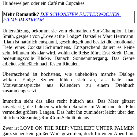
Hundewelpen oder ein Café mit Cupcakes.
Mehr Romantik?
DIE SCHÖNSTEN FLITTERWOCHEN-
FILME IM STREAM
Unterstützung bekommt sie vom ehemaligen Surf-Champion Liam
Smith, gespielt von „Love at the Lodge“-Darsteller Marc Herrmann.
Liam ist natürlich entspannt, geschniegelt und besitzt die emotionale
Tiefe eines Cocktail-Schirmchens. Entsprechend dauert es keine
zehn Minuten bis klar wird, wohin die Reise führt. Erst Streit. Dann
bedeutungsvolle Blicke. Danach Sonnenuntergang. Das Genre
arbeitet schließlich nach festen Ritualen.
Überraschend ist höchstens, wie unbeholfen manche Dialoge
wirken. Einige Szenen fühlen sich an, als hätte man
Motivationssprüche aus Kalendern zu einem Drehbuch
zusammengesetzt.
Immerhin sieht das alles recht hübsch aus. Das Meer glitzert
zuverlässig, die Palmen wackeln dekorativ im Wind und der Film
vermeidet größere Längen. Das hebt ihn zumindest leicht über den
üblichen Streaming-RomCom-Schnitt hinaus.
Zwar ist LOVE ON THE REEF: VERLIEBT UNTER PALMEN
ganz sicher kein großer Wurf geworden, doch für einen Abend mit