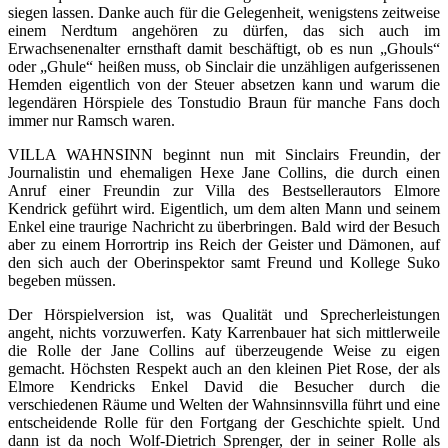
siegen lassen. Danke auch für die Gelegenheit, wenigstens zeitweise
einem Nerdtum angehören zu dürfen, das sich auch im
Erwachsenenalter ernsthaft damit beschäftigt, ob es nun „Ghouls“
oder „Ghule“ heißen muss, ob Sinclair die unzähligen aufgerissenen
Hemden eigentlich von der Steuer absetzen kann und warum die
legendären Hörspiele des Tonstudio Braun für manche Fans doch
immer nur Ramsch waren.
VILLA WAHNSINN beginnt nun mit Sinclairs Freundin, der
Journalistin und ehemaligen Hexe Jane Collins, die durch einen
Anruf einer Freundin zur Villa des Bestsellerautors Elmore
Kendrick geführt wird. Eigentlich, um dem alten Mann und seinem
Enkel eine traurige Nachricht zu überbringen. Bald wird der Besuch
aber zu einem Horrortrip ins Reich der Geister und Dämonen, auf
den sich auch der Oberinspektor samt Freund und Kollege Suko
begeben müssen.
Der Hörspielversion ist, was Qualität und Sprecherleistungen
angeht, nichts vorzuwerfen. Katy Karrenbauer hat sich mittlerweile
die Rolle der Jane Collins auf überzeugende Weise zu eigen
gemacht. Höchsten Respekt auch an den kleinen Piet Rose, der als
Elmore Kendricks Enkel David die Besucher durch die
verschiedenen Räume und Welten der Wahnsinnsvilla führt und eine
entscheidende Rolle für den Fortgang der Geschichte spielt. Und
dann ist da noch Wolf-Dietrich Sprenger, der in seiner Rolle als