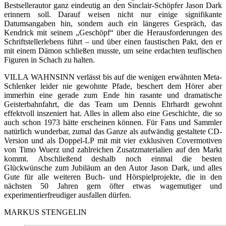
Bestsellerautor ganz eindeutig an den Sinclair-Schöpfer Jason Dark
erinnern soll. Darauf weisen nicht nur einige signifikante
Datumsangaben hin, sondern auch ein längeres Gespräch, das
Kendrick mit seinem „Geschöpf“ über die Herausforderungen des
Schriftstellerlebens führt – und über einen faustischen Pakt, den er
mit einem Dämon schließen musste, um seine erdachten teuflischen
Figuren in Schach zu halten.
VILLA WAHNSINN verlässt bis auf die wenigen erwähnten Meta-
Schlenker leider nie gewohnte Pfade, beschert dem Hörer aber
immerhin eine gerade zum Ende hin rasante und dramatische
Geisterbahnfahrt, die das Team um Dennis Ehrhardt gewohnt
effektvoll inszeniert hat. Alles in allem also eine Geschichte, die so
auch schon 1973 hätte erscheinen können. Für Fans und Sammler
natürlich wunderbar, zumal das Ganze als aufwändig gestaltete CD-
Version und als Doppel-LP mit mit vier exklusiven Covermotiven
von Timo Wuerz und zahlreichen Zusatzmaterialien auf den Markt
kommt. Abschließend deshalb noch einmal die besten
Glückwünsche zum Jubiläum an den Autor Jason Dark, und alles
Gute für alle weiteren Buch- und Hörspielprojekte, die in den
nächsten 50 Jahren gern öfter etwas wagemutiger und
experimentierfreudiger ausfallen dürfen.
MARKUS STENGELIN