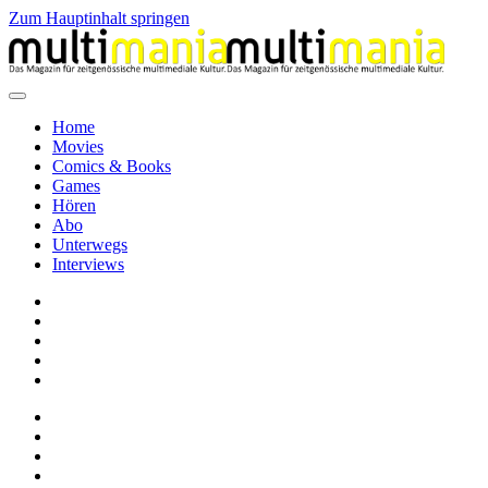
Zum Hauptinhalt springen
Home
Movies
Comics & Books
Games
Hören
Abo
Unterwegs
Interviews