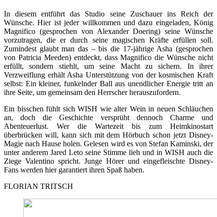
In diesem entführt das Studio seine Zuschauer ins Reich der
Wünsche. Hier ist jeder willkommen und dazu eingeladen, König
Magnifico (gesprochen von Alexander Doering) seine Wünsche
vorzutragen, die er durch seine magischen Kräfte erfüllen soll.
Zumindest glaubt man das – bis die 17-jährige Asha (gesprochen
von Patricia Meeden) entdeckt, dass Magnifico die Wünsche nicht
erfüllt, sondern stiehlt, um seine Macht zu sichern. In ihrer
Verzweiflung erhält Asha Unterstützung von der kosmischen Kraft
selbst: Ein kleiner, funkelnder Ball aus unendlicher Energie tritt an
ihre Seite, um gemeinsam den Herrscher herauszufordern.
Ein bisschen fühlt sich WISH wie alter Wein in neuen Schläuchen
an, doch die Geschichte versprüht dennoch Charme und
Abenteuerlust. Wer die Wartezeit bis zum Heimkinostart
überbrücken will, kann sich mit dem Hörbuch schon jetzt Disney-
Magie nach Hause holen. Gelesen wird es von Stefan Kaminski, der
unter anderem Jared Leto seine Stimme lieh und in WISH auch die
Ziege Valentino spricht. Junge Hörer und eingefleischte Disney-
Fans werden hier garantiert ihren Spaß haben.
FLORIAN TRITSCH