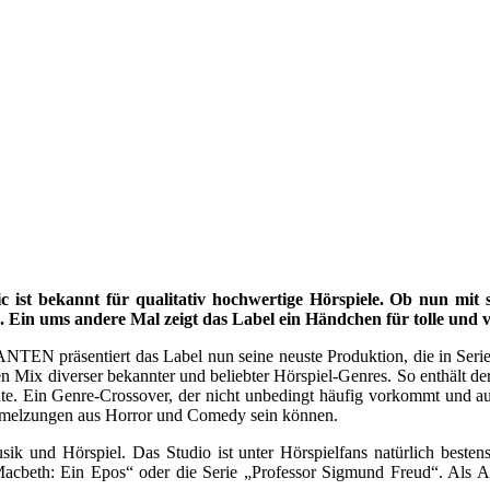
ist bekannt für qualitativ hochwertige Hörspiele. Ob nun mit s
Ein ums andere Mal zeigt das Label ein Händchen für tolle und vi
rt das Label nun seine neuste Produktion, die in Serie geht. And
en Mix diverser bekannter und beliebter Hörspiel-Genres. So enthält der
e. Ein Genre-Crossover, der nicht unbedingt häufig vorkommt und auf
rschmelzungen aus Horror und Comedy sein können.
örspiel. Das Studio ist unter Hörspielfans natürlich bestens bek
cbeth: Ein Epos“ oder die Serie „Professor Sigmund Freud“. Als Aut