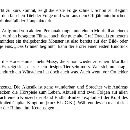
u kurz kommt, zeigt die erste Folge schnell. Schon zu Beginn
r den falschen Titel der Folge und wird aus dem Off jäh unterbrochen.
riminalfall der Hauptakteurin.
 ist. Aufgrund von akutem Personalmangel und einem Mordfall an einem
ise wird an besagtem Filmset auch der gute alte Graf Dracula zu neuem
dest ein titelgebendes Monster ist also bereits auf der Bild- oder
lge eins, „Das Grauen beginnt“, kann der Hörer einen ersten Eindruck
n die Hörer einmal mehr Missy, die schon wieder zu einem Mordfall
s zeigt sich, dass es ein riesiges Tier sein muss. Wer sich nun fragt,
hendurch ein Würstchen hat doch auch was. Auch wenn vor Ort leider
ugt. Die Akustik ist ganz wunderbar, und Sprecher wie Andreas
ecken die Hörspiele zum Leben. Aktuell sind zwei Folgen auf allen
 Nach einem Konzert der Band EndlichEndzeit explodiert der Kopf des
Unlimited Capital Kingdom (kurz F.U.C.K.). Währenddessen macht sich
 der Bühne ihre Kettensägen ...