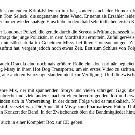
nenden Krimi-Fällen zu tun hat, sondern auch der Humor nicht z
 Tom Selleck, die sogenannte dritte Wand. Er nennt als Erzähler leide
her immer wieder spaßige Einschübe in dem bald sehr tödlichen ersten K
er Londoner Polizei, die gerade durch die Sergeant-Prüfung gerasselt
ftragt die junge Polizistin, in dem Mordfall zu ermitteln. Zufälligerwe
nterstützt ab da im Geheimen Missy bei ihren Untersuchungen. Zumin
uftritt hat, vergeht jedoch noch etwas Zeit. Erst zum Schluss von Fo
auch Dracula eine nochmals größere Rolle ein, doch primär begleite
 Missy in ihren Hot-Dog-Transporter, um ein erstes Video zu sichten. E
 alle anderen Fahrzeuge standen nicht zur Verfügung. Und für zwisc
Mix, der mit spannenden Storys und vielen schrägen Gags überze
aubrecht und viele andere machen einen hervorragenden Job und erw
inden sich in Vorbereitung. In der dritten Folge wird es musikalisch.
engstoff versetzt war. Die Spur führt Missy zum Pharmariesen Future 
Konzert der Band. In der Zwischenzeit ölen die Bandmitglieder hinter
er auch in einer Komplett-Box auf CD geben.