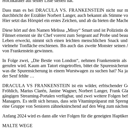
Hochkaräter auf seiner Liste stehen hat.
Dass man es bei DRACULA VS. FRANKENSTEIN nicht nur mit span
durchbricht der Erzähler Norbert Langer, auch bekannt als Stimme von
Hier setzt das Hörspiel ein erstes Zeichen, und ab da bieten die Mac
Diese hört auf den Namen Melissa „Missy“ Smart und ist Polizistin d
Filmset ernennt sie ihr Chef vorerst zum Sergeant auf Probe und beau
Leben erweckt, nimmt sich einen leichten menschlichen Snack und u
vielmehr Tonfläche erschienen. Bis auch das zweite Monster seinen A
von Frankenstein gewinnen.
In Folge zwei, „Die Bestie von London“, nehmen Frankenstein als 
gerufen wird. Kaum am Tatort eingetroffen, bittet die Spurensicherung
was die Spurensicherung in einem Wurstwagen zu suchen hat? Na ja,
der Senf fehlte …
DRACULA VS FRANKENSTEIN ist ein wilder, erfrischender Genre-
Fröhlich, Marius Clarén, Janine Wagner, Norbert Langer, Frank Gl
gängigen Streaming-Portalen verfügbar, und zwei weitere Folgen bef
Managers. Es stellt sich heraus, dass sein Vitaminpräparat mit Spr
eine Gruppe von Senioren zähneknirschend auf den Weg zum nächsten 
Anfang 2024 wird es dann alle vier Folgen für die geneigten Haptik
MALTE WEGE