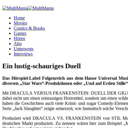
Home
Movies
Comics & Books
Games
Hören
Abo
Unterwegs
Interviews
Ein lustig-schauriges Duell
Das Hörspiel-Label Folgenreich aus dem Hause Universal Music 
diversen „Star Wars“-Produktionen oder „Und auf Erden Stille“. 
Mit DRACULA VERSUS FRANKENSTEIN: DUELL DER GIGANTEN präsentie
dabei nicht um einen reinrassigen Horrortitel, sondern um einen wild
haben die Geschichten auch viele Krimi- und sogar Comedy-Element
Serie „Jack Slaughter“ zeigte seinerzeit, wie fantastisch solche Ve
Produziert wird DRACULA VS. FRANKENSTEIN von STIL Musik und H
deutschen Markt produziert. Zu nennen wären hier zum Beispiel „Ma