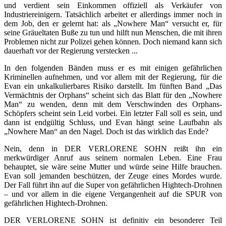
und verdient sein Einkommen offiziell als Verkäufer von
Industriereinigern. Tatsächlich arbeitet er allerdings immer noch in
dem Job, den er gelernt hat: als „Nowhere Man“ versucht er, für
seine Gräueltaten Buße zu tun und hilft nun Menschen, die mit ihren
Problemen nicht zur Polizei gehen können. Doch niemand kann sich
dauerhaft vor der Regierung verstecken ...
In den folgenden Bänden muss er es mit einigen gefährlichen
Kriminellen aufnehmen, und vor allem mit der Regierung, für die
Evan ein unkalkulierbares Risiko darstellt. Im fünften Band „Das
Vermächtnis der Orphans“ scheint sich das Blatt für den „Nowhere
Man“ zu wenden, denn mit dem Verschwinden des Orphans-
Schöpfers scheint sein Leid vorbei. Ein letzter Fall soll es sein, und
dann ist endgültig Schluss, und Evan hängt seine Laufbahn als
„Nowhere Man“ an den Nagel. Doch ist das wirklich das Ende?
Nein, denn in DER VERLORENE SOHN reißt ihn ein
merkwürdiger Anruf aus seinem normalen Leben. Eine Frau
behauptet, sie wäre seine Mutter und würde seine Hilfe brauchen.
Evan soll jemanden beschützen, der Zeuge eines Mordes wurde.
Der Fall führt ihn auf die Super von gefährlichen Hightech-Drohnen
– und vor allem in die eigene Vergangenheit auf die SPUR von
gefährlichen Hightech-Drohnen.
DER VERLORENE SOHN ist definitiv ein besonderer Teil