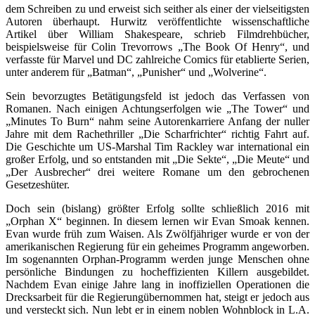
dem Schreiben zu und erweist sich seither als einer der vielseitigsten
Autoren überhaupt. Hurwitz veröffentlichte wissenschaftliche
Artikel über William Shakespeare, schrieb Filmdrehbücher,
beispielsweise für Colin Trevorrows „The Book Of Henry“, und
verfasste für Marvel und DC zahlreiche Comics für etablierte Serien,
unter anderem für „Batman“, „Punisher“ und „Wolverine“.
Sein bevorzugtes Betätigungsfeld ist jedoch das Verfassen von
Romanen. Nach einigen Achtungserfolgen wie „The Tower“ und
„Minutes To Burn“ nahm seine Autorenkarriere Anfang der nuller
Jahre mit dem Rachethriller „Die Scharfrichter“ richtig Fahrt auf.
Die Geschichte um US-Marshal Tim Rackley war international ein
großer Erfolg, und so entstanden mit „Die Sekte“, „Die Meute“ und
„Der Ausbrecher“ drei weitere Romane um den gebrochenen
Gesetzeshüter.
Doch sein (bislang) größter Erfolg sollte schließlich 2016 mit
„Orphan X“ beginnen. In diesem lernen wir Evan Smoak kennen.
Evan wurde früh zum Waisen. Als Zwölfjähriger wurde er von der
amerikanischen Regierung für ein geheimes Programm angeworben.
Im sogenannten Orphan-Programm werden junge Menschen ohne
persönliche Bindungen zu hocheffizienten Killern ausgebildet.
Nachdem Evan einige Jahre lang in inoffiziellen Operationen die
Drecksarbeit für die Regierungübernommen hat, steigt er jedoch aus
und versteckt sich. Nun lebt er in einem noblen Wohnblock in L.A.