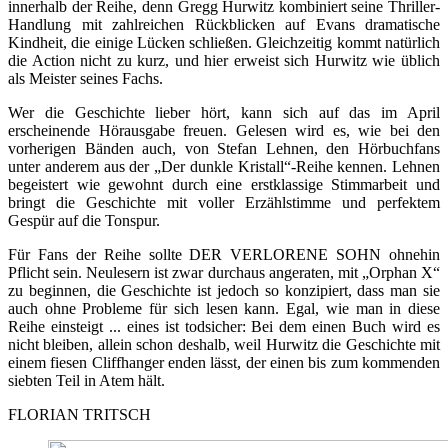
innerhalb der Reihe, denn Gregg Hurwitz kombiniert seine Thriller-
Handlung mit zahlreichen Rückblicken auf Evans dramatische
Kindheit, die einige Lücken schließen. Gleichzeitig kommt natürlich
die Action nicht zu kurz, und hier erweist sich Hurwitz wie üblich
als Meister seines Fachs.
Wer die Geschichte lieber hört, kann sich auf das im April
erscheinende Hörausgabe freuen. Gelesen wird es, wie bei den
vorherigen Bänden auch, von Stefan Lehnen, den Hörbuchfans
unter anderem aus der „Der dunkle Kristall“-Reihe kennen. Lehnen
begeistert wie gewohnt durch eine erstklassige Stimmarbeit und
bringt die Geschichte mit voller Erzählstimme und perfektem
Gespür auf die Tonspur.
Für Fans der Reihe sollte DER VERLORENE SOHN ohnehin
Pflicht sein. Neulesern ist zwar durchaus angeraten, mit „Orphan X“
zu beginnen, die Geschichte ist jedoch so konzipiert, dass man sie
auch ohne Probleme für sich lesen kann. Egal, wie man in diese
Reihe einsteigt ... eines ist todsicher: Bei dem einen Buch wird es
nicht bleiben, allein schon deshalb, weil Hurwitz die Geschichte mit
einem fiesen Cliffhanger enden lässt, der einen bis zum kommenden
siebten Teil in Atem hält.
FLORIAN TRITSCH