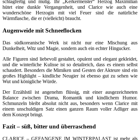
schlagfertig und mutig. Ihr „Kerkermeister“ Herzog Maximilian
hütet eine dunkle Vergangenheit, und Clarice wie auch eine
wunderschöne Herzogin mit viel Feuer sind die natürliche
Wärmflasche, die er (vielleicht) braucht.
Augenweide mit Schneeflocken
Das südkoreanische Werk ist nicht nur eine Mischung aus
Dunkelheit, Witz und Magie, sondern auch ein echter Hingucker.
Alle Figuren sind liebevoll gestaltet, opulent und elegant gekleidet,
und die winterliche Kulisse ist so detailreich, dass es einem selbst
schaudert. Besonders die Mimiken und Gesten der Akteure sind ein
großes Highlight – kindliche Neugier ist ebenso gut zu sehen wie
Wut und königliche Würde.
Der Erzählstil ist angenehm flüssig, mit einer ausgezeichneten
Balance zwischen Drama, Romantik und kindlichem Humor.
Schmunzeln bleibt absolut nicht aus, besonders wenn Clarice mit
einem unschuldigen Satz einen ganzen Raum voller Adliger aus
dem Konzept bringt.
Fazit – süß, bitter und überraschend
CLARICE – GEFANGENE IM WINTERPALAST ist mehr als