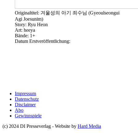
Originaltitel: 겨울성의 아기 죄수님 (Gyeoulseongui
Agi Joesunim)
Story: Ryu Heon
Art: heeya
Bände: 1+
Datum Erstveröffentlichung:
Impressum
Datenschutz
Disclaimer
Abo
Gewinnspiele
(c) 2024 DI Presseverlag - Website by
Hard Media