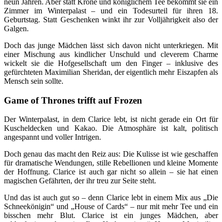
neun Jahren. Aber statt Krone und königlichem Tee bekommt sie ein
Zimmer im Winterpalast – und ein Todesurteil für ihren 18.
Geburtstag. Statt Geschenken winkt ihr zur Volljährigkeit also der
Galgen.
Doch das junge Mädchen lässt sich davon nicht unterkriegen. Mit
einer Mischung aus kindlicher Unschuld und cleverem Charme
wickelt sie die Hofgesellschaft um den Finger – inklusive des
gefürchteten Maximilian Sheridan, der eigentlich mehr Eiszapfen als
Mensch sein sollte.
Game of Thrones trifft auf Frozen
Der Winterpalast, in dem Clarice lebt, ist nicht gerade ein Ort für
Kuscheldecken und Kakao. Die Atmosphäre ist kalt, politisch
angespannt und voller Intrigen.
Doch genau das macht den Reiz aus: Die Kulisse ist wie geschaffen
für dramatische Wendungen, stille Rebellionen und kleine Momente
der Hoffnung. Clarice ist auch gar nicht so allein – sie hat einen
magischen Gefährten, der ihr treu zur Seite steht.
Und das ist auch gut so – denn Clarice lebt in einem Mix aus „Die
Schneekönigin“ und „House of Cards“ – nur mit mehr Tee und ein
bisschen mehr Blut. Clarice ist ein junges Mädchen, aber