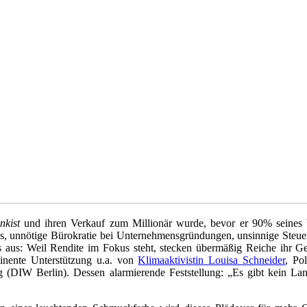
nkist
und ihren Verkauf zum Millionär wurde, bevor er 90% sein
s, unnötige Bürokratie bei Unternehmensgründungen, unsinnige Steuere
ers aus: Weil Rendite im Fokus steht, stecken übermäßig Reiche ihr Gel
inente Unterstützung u.a. von
Klimaaktivistin Louisa Schneider
, Po
ung (DIW Berlin). Dessen alarmierende Feststellung: „Es gibt kein La