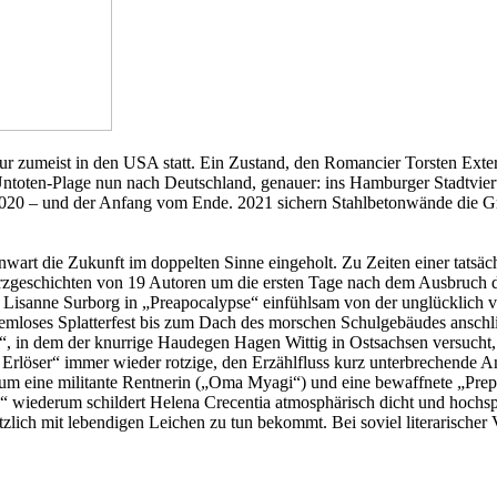
ur zumeist in den USA statt. Ein Zustand, den Romancier Torsten Exte
Plage nun nach Deutschland, genauer: ins Hamburger Stadtviertel S
020 – und der Anfang vom Ende. 2021 sichern Stahlbetonwände die Gr
egenwart die Zukunft im doppelten Sinne eingeholt. Zu Zeiten einer
zgeschichten von 19 Autoren um die ersten Tage nach dem Ausbruch d
t Lisanne Surborg in „Preapocalypse“ einfühlsam von der unglücklich 
mloses Splatterfest bis zum Dach des morschen Schulgebäudes anschlie
in dem der knurrige Haudegen Hagen Wittig in Ostsachsen versucht, ei
r Erlöser“ immer wieder rotzige, den Erzählfluss kurz unterbrechende
m eine militante Rentnerin („Oma Myagi“) und eine bewaffnete „Prepa
“ wiederum schildert Helena Crecentia atmosphärisch dicht und hochsp
lich mit lebendigen Leichen zu tun bekommt. Bei soviel literarischer 