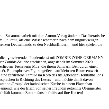
r in Zusammenarbeit mit dem Amrun-Verlag änderte: Das literarische
t. Pauli, als eine Wissenschaftlerin nach dem unglückseligen
enzen Deutschlands zu den Nachbarländern – und hier spielen die
 tatsächlich grassierenden Pandemie ist mit ZOMBIE ZONE GERMANY:
er Zombie-Seuche erschienen, angesiedelt im Sommer 2020.
verliebten Teenagerin Mira, die ihrem Schwarm Ben durch einen
ßt. Ein explosives Figurengeflecht auf kleinsten Raum entwirft
ne zerstrittene Familie im Korb des titelgebenden Heißluftballons
 Ansprachen in Richtung des Lesers – und möchte damit davon
ration-Group“ der katholischen Kirche in einem Plattenbau
annend, wie der frisch von seiner Freundin getrennte Ofenmeister
Vielfalt kommen Zombiefans definitiv auf ihre Kosten!