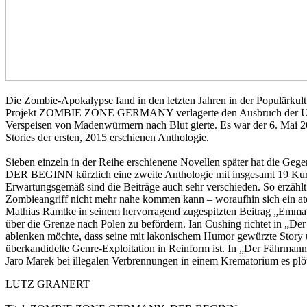
Die Zombie-Apokalypse fand in den letzten Jahren in der Populärkult
Projekt ZOMBIE ZONE GERMANY verlagerte den Ausbruch der Untoten-
Verspeisen von Madenwürmern nach Blut gierte. Es war der 6. Mai 2
Stories der ersten, 2015 erschienen Anthologie.
Sieben einzeln in der Reihe erschienene Novellen später hat die G
DER BEGINN kürzlich eine zweite Anthologie mit insgesamt 19 Kur
Erwartungsgemäß sind die Beiträge auch sehr verschieden. So erzähl
Zombieangriff nicht mehr nahe kommen kann – woraufhin sich ein ate
Mathias Ramtke in seinem hervorragend zugespitzten Beitrag „Emma“, 
über die Grenze nach Polen zu befördern. Ian Cushing richtet in „De
ablenken möchte, dass seine mit lakonischem Humor gewürzte Story u
überkandidelte Genre-Exploitation in Reinform ist. In „Der Fährmann
Jaro Marek bei illegalen Verbrennungen in einem Krematorium es plötz
LUTZ GRANERT