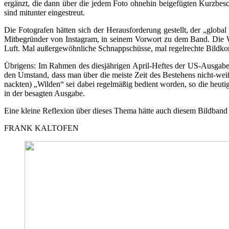
ergänzt, die dann über die jedem Foto ohnehin beigefügten Kurzbesc
sind mitunter eingestreut.
Die Fotografen hätten sich der Herausforderung gestellt, der „glob
Mitbegründer von Instagram, in seinem Vorwort zu dem Band. Die We
Luft. Mal außergewöhnliche Schnappschüsse, mal regelrechte Bildkom
Übrigens: Im Rahmen des diesjährigen April-Heftes der US-Ausgabe 
den Umstand, dass man über die meiste Zeit des Bestehens nicht-weiße
nackten) „Wilden“ sei dabei regelmäßig bedient worden, so die heuti
in der besagten Ausgabe.
Eine kleine Reflexion über dieses Thema hätte auch diesem Bildba
FRANK KALTOFEN