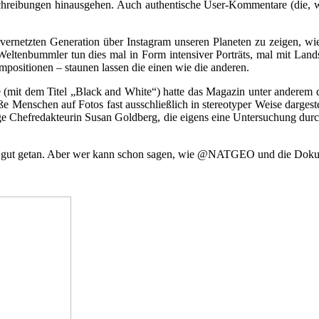
hreibungen hinausgehen. Auch authentische User-Kommentare (die, wie
al vernetzten Generation über Instagram unseren Planeten zu zeigen, w
ltenbummler tun dies mal in Form intensiver Porträts, mal mit Land
positionen – staunen lassen die einen wie die anderen.
(mit dem Titel „Black and White“) hatte das Magazin unter anderem d
 Menschen auf Fotos fast ausschließlich in stereotyper Weise dargeste
ge Chefredakteurin Susan Goldberg, die eigens eine Untersuchung durch
nd gut getan. Aber wer kann schon sagen, wie @NATGEO und die Dokum