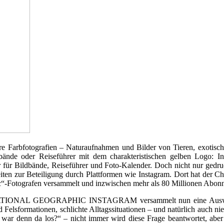
läre Farbfotografien – Naturaufnahmen und Bilder von Tieren, exoti
dbände oder Reiseführer mit dem charakteristischen gelben Logo: I
 für Bildbände, Reiseführer und Foto-Kalender. Doch nicht nur gedru
chkeiten zur Beteiligung durch Plattformen wie Instagram. Dort hat de
c“-Fotografen versammelt und inzwischen mehr als 80 Millionen Abonn
ONAL GEOGRAPHIC INSTAGRAM versammelt nun eine Auswahl der
 Felsformationen, schlichte Alltagssituationen – und natürlich auch nie
s war denn da los?“ – nicht immer wird diese Frage beantwortet, abe