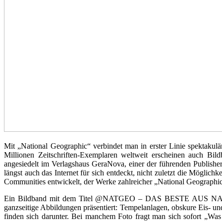
Mit „National Geographic“ verbindet man in erster Linie spektaku
Millionen Zeitschriften-Exemplaren weltweit erscheinen auch Bil
angesiedelt im Verlagshaus GeraNova, einer der führenden Publisher
längst auch das Internet für sich entdeckt, nicht zuletzt die Mögli
Communities entwickelt, der Werke zahlreicher „National Geographi
Ein Bildband mit dem Titel @NATGEO – DAS BESTE AUS NATI
ganzseitige Abbildungen präsentiert: Tempelanlagen, obskure Eis- und
finden sich darunter. Bei manchem Foto fragt man sich sofort „Wa